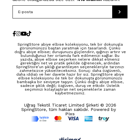
SpringStore abiye elbise koleksiyonu, tek bir dokunuşla
görünümünüzü baştan yaratmak için tasarlandı. Çünkü
doğru abiye elbise; duruşunuzu güçlendirir, ışığınızı artırır ve
bulunduğunuz her ortamda fark edilmenizi sağlar. Bu
yazıda, abiye elbise seçerken nelere dikkat etmeniz
gerektiğini net ve pratik şekilde öğrenecek, ardından
SpringStore’un şıklığı garantileyen seçenekleriyle tarzınızı
zahmetsizce yükselteceksiniz. Sonuç: daha özgüvenli,
daha iddialı ve her davete hazır bir siz. SpringStore abiye
elbise koleksiyonu ile tek bir dokunuşta görünümünüzü
bambaşka bir seviyeye taşıyın. Çünkü doğru abiye elbise,
sadece şıklık değil; özgüven, duruş ve etkidir. Üstelik
seçiminizi kolaylaştıran net seçeneklerle zaman
kaybetmezsiniz.
Uğraş Tekstil Ticaret Limited Şirketi © 2026
SpringStore, tüm hakları saklıdır. Powered by
Pixs