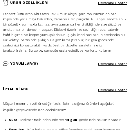
ÜRÜN ÖZELLIKLERI
Devamını Göster
Lacivert Üstü Krep Altı Saten Tek Omuz Abiye, gardırobunuzun en özel
köşesinde yer almayı hak eden, zamansız bir parçadır. Bu abiye, sadece anlık
bir güzellik sunmakla kalmaz, aynı zamanda her giyildiğinde size güçlü ve
unutulmaz bir deneyim yaşatır. Elbiseyi üzerinize geçirdiğinizde, satenin
hafif hışırtısı ve krepin yumuşak dokunuşuyla kendinizi özel hissedeceksiniz.
Bir kokteyl partisinde şıklığınızla göz kamaştırabilir, bir gala gecesinde
asaletinizi konuşturabilir ya da özel bir davette zarafetinizle iz
bırakabilirsiniz. Bu abiye, sunduğu eşsiz estetik ve konforlu kullanım
imkanıyla kesinlikle gardırobunuzda yerini almalı ve en özel anlarınızda size
eşlik etmelidir. Unutulmaz anlar yaratmak için tasarlanmış bu elbiseyle, her
YORUMLAR
(0)
Devamını Göster
zaman farkınızı ortaya koyacaksınız.
İPTAL & İADE
Devamını Göster
Müşteri memnuniyeti önceliğimizdir. Satın aldığınız ürünleri aşağıdaki
koşullar çerçevesinde iade edebilirsiniz:
Süre:
Teslimat tarihinden itibaren
14 gün
içinde iade hakkınız vardır.
Koşullar:
Ürün kullanılmamış, etiketi/emniyet şeridi koparılmamış ve