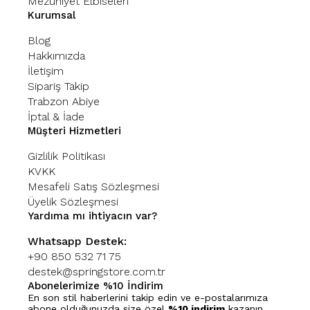
Mezuniyet Elbiseleri
Kurumsal
Blog
Hakkımızda
İletişim
Sipariş Takip
Trabzon Abiye
İptal & İade
Müşteri Hizmetleri
Gizlilik Politikası
KVKK
Mesafeli Satış Sözleşmesi
Üyelik Sözleşmesi
Yardıma mı ihtiyacın var?
Whatsapp Destek:
+90 850 532 71 75
destek@springstore.com.tr
Abonelerimize %10 İndirim
En son stil haberlerini takip edin ve e-postalarımıza
abone olduğunuzda size özel
%10 indirim
kazanın.