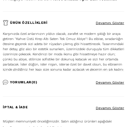
ÜRÜN ÖZELLIKLERI
Devamını Göster
Karşınızda özel anlarınızın yıldızı olacak, zarafet ve modern şıklığı bir araya
getiren "Kahve Üstü Krep Altı Saten Tek Omuz Abiye"! Bu elbise, sıradanlığın
ötesine geçerek sizi adeta bir rüyadan çıkmış gibi hissettirecek. Tasarımındaki
her detay, göz alıcı bir estetik sunarken, üzerinizdeki duruşuyla tüm dikkatleri
üzerinize çekecek. Kendinizi bir moda ikonu gibi hissetmeye hazır olun;
çünkü bu abiye, stilinize sofistike bir dokunuş katacak ve sizi her ortamda
parlatacak. İster düğün, ister nişan, isterse özel bir davet olsun, bu elbisenin
içinde girdiğiniz her kapı size sonuna kadar açılacak ve gecenin en şık kadını
siz olacaksınız.
YORUMLAR
(0)
Devamını Göster
İPTAL & İADE
Devamını Göster
Müşteri memnuniyeti önceliğimizdir. Satın aldığınız ürünleri aşağıdaki