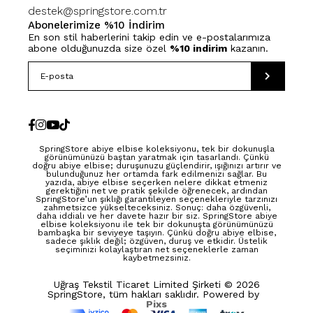
destek@springstore.com.tr
Abonelerimize %10 İndirim
En son stil haberlerini takip edin ve e-postalarımıza
abone olduğunuzda size özel
%10 indirim
kazanın.
SpringStore abiye elbise koleksiyonu, tek bir dokunuşla
görünümünüzü baştan yaratmak için tasarlandı. Çünkü
doğru abiye elbise; duruşunuzu güçlendirir, ışığınızı artırır ve
bulunduğunuz her ortamda fark edilmenizi sağlar. Bu
yazıda, abiye elbise seçerken nelere dikkat etmeniz
gerektiğini net ve pratik şekilde öğrenecek, ardından
SpringStore’un şıklığı garantileyen seçenekleriyle tarzınızı
zahmetsizce yükselteceksiniz. Sonuç: daha özgüvenli,
daha iddialı ve her davete hazır bir siz. SpringStore abiye
elbise koleksiyonu ile tek bir dokunuşta görünümünüzü
bambaşka bir seviyeye taşıyın. Çünkü doğru abiye elbise,
sadece şıklık değil; özgüven, duruş ve etkidir. Üstelik
seçiminizi kolaylaştıran net seçeneklerle zaman
kaybetmezsiniz.
Uğraş Tekstil Ticaret Limited Şirketi © 2026
SpringStore, tüm hakları saklıdır. Powered by
Pixs