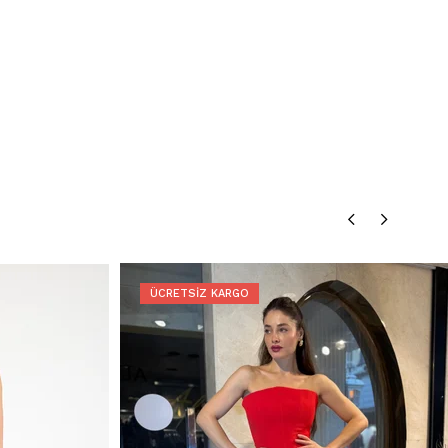
Ücretsiz Gönderim:
İadenizi
DHL eCommerce
ile
1362856
kodunu kullanarak ücretsiz gönderebilirsiniz. (Diğer
kargo firmalarıyla yapılan gönderimlerde ücret size aittir.)
Geri Ödeme:
İadeniz onaylandıktan sonra kredi kartı ödemeleri 7
iş günü içinde, havale/kapıda ödeme iadeleri ise ortalama 5 iş günü
içinde yapılır. Kargo ve kapıda ödeme hizmet bedelleri iade
edilmemektedir.
Hatalı Ürün:
Ürünün kusurlu olması durumunda, stoklarımızda
varsa yenisiyle değişim yapılır, yoksa kesintisiz ücret iadesi
gerçekleştirilir.
İade Adresimiz:
Kemerkaya Mah. Halkevi Cad. No 11 SpringStore -
Ortahisar / Trabzon
ÜCRETSIZ KARGO
Whatsapp Çağrı Merkezi:
085053217175