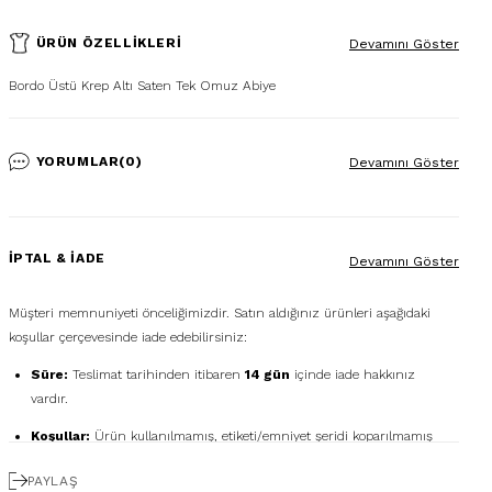
ÜRÜN ÖZELLIKLERI
Devamını Göster
Bordo Üstü Krep Altı Saten Tek Omuz Abiye
YORUMLAR
(0)
Devamını Göster
İPTAL & İADE
Devamını Göster
Müşteri memnuniyeti önceliğimizdir. Satın aldığınız ürünleri aşağıdaki
koşullar çerçevesinde iade edebilirsiniz:
Süre:
Teslimat tarihinden itibaren
14 gün
içinde iade hakkınız
vardır.
Koşullar:
Ürün kullanılmamış, etiketi/emniyet şeridi koparılmamış
ve orijinal kutusunda olmalıdır.
PAYLAŞ