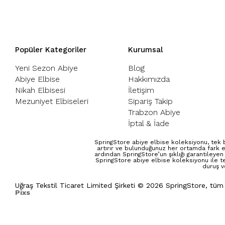
Popüler Kategoriler
Kurumsal
Yeni Sezon Abiye
Blog
Abiye Elbise
Hakkımızda
Nikah Elbisesi
İletişim
Mezuniyet Elbiseleri
Sipariş Takip
Trabzon Abiye
İptal & İade
SpringStore abiye elbise koleksiyonu, tek b
artırır ve bulunduğunuz her ortamda fark e
ardından SpringStore’un şıklığı garantileyen
SpringStore abiye elbise koleksiyonu ile t
duruş v
Uğraş Tekstil Ticaret Limited Şirketi © 2026 SpringStore, tüm
Pixs