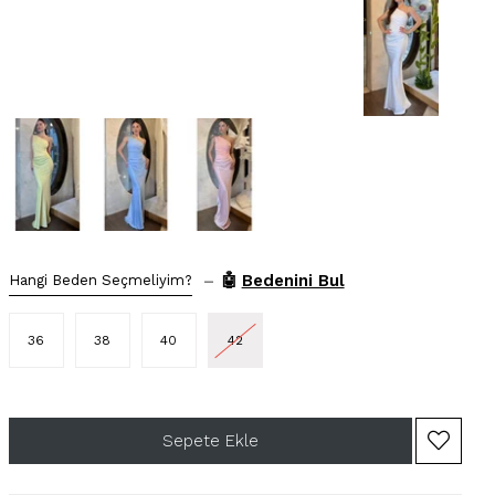
–
🤖
Bedenini Bul
Hangi Beden Seçmeliyim?
36
38
40
42