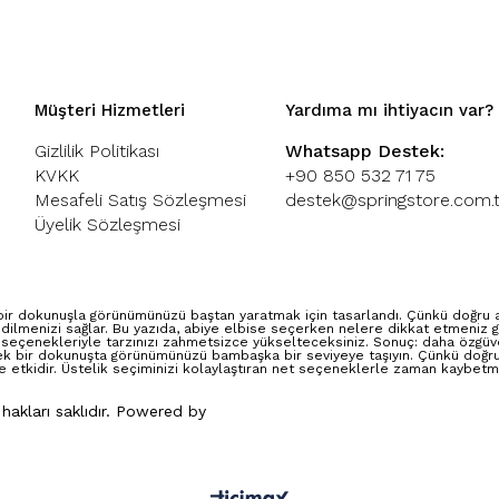
Müşteri Hizmetleri
Yardıma mı ihtiyacın var?
Gizlilik Politikası
Whatsapp Destek:
KVKK
+90 850 532 71 75
Mesafeli Satış Sözleşmesi
destek@springstore.com.t
Üyelik Sözleşmesi
ir dokunuşla görünümünüzü baştan yaratmak için tasarlandı. Çünkü doğru abi
dilmenizi sağlar. Bu yazıda, abiye elbise seçerken nelere dikkat etmeniz g
 seçenekleriyle tarzınızı zahmetsizce yükselteceksiniz. Sonuç: daha özgüven
ek bir dokunuşta görünümünüzü bambaşka bir seviyeye taşıyın. Çünkü doğru 
e etkidir. Üstelik seçiminizi kolaylaştıran net seçeneklerle zaman kaybetm
 hakları saklıdır. Powered by