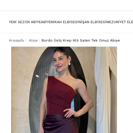
YENİ SEZON ABİYE
ABİYE
NİKAH ELBİSESİ
NİŞAN ELBİSESİ
MEZUNİYET ELB
Anasayfa
Abiye
Bordo Üstü Krep Altı Saten Tek Omuz Abiye