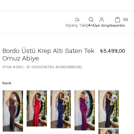
0
Sipariş Takip
Üye Girişi
Sepetim
Bordo Üstü Krep Altı Saten Tek
₺5.499,00
Omuz Abiye
STOK KODU
(P-0000016780-BORDOBRD36)
Renk