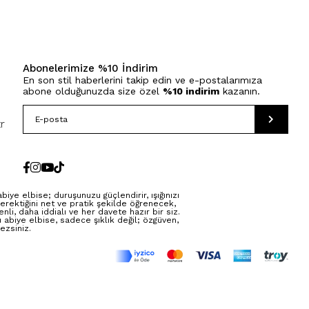
Abonelerimize %10 İndirim
En son stil haberlerini takip edin ve e-postalarımıza
abone olduğunuzda size özel
%10 indirim
kazanın.
r
ye elbise; duruşunuzu güçlendirir, ışığınızı
erektiğini net ve pratik şekilde öğrenecek,
li, daha iddialı ve her davete hazır bir siz.
abiye elbise, sadece şıklık değil; özgüven,
ezsiniz.