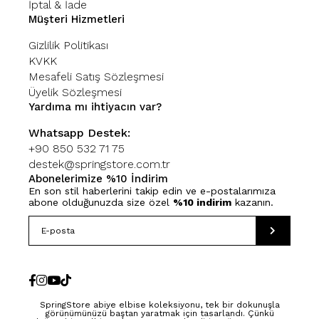
İptal & İade
Müşteri Hizmetleri
Gizlilik Politikası
KVKK
Mesafeli Satış Sözleşmesi
Üyelik Sözleşmesi
Yardıma mı ihtiyacın var?
Whatsapp Destek:
+90 850 532 71 75
destek@springstore.com.tr
Abonelerimize %10 İndirim
En son stil haberlerini takip edin ve e-postalarımıza
abone olduğunuzda size özel
%10 indirim
kazanın.
SpringStore abiye elbise koleksiyonu, tek bir dokunuşla
görünümünüzü baştan yaratmak için tasarlandı. Çünkü