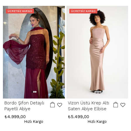
içinde yapılır. Kargo ve kapıda ödeme hizmet bedelleri iade
edilmemektedir.
ÜCRETSIZ KARGO
ÜCRETSIZ KARGO
Hatalı Ürün:
Ürünün kusurlu olması durumunda, stoklarımızda varsa
yenisiyle değişim yapılır, yoksa kesintisiz ücret iadesi gerçekleştirilir.
İade Adresimiz:
Kemerkaya Mah. Halkevi Cad. No 11 SpringStore - Ortahisar
/ Trabzon
Whatsapp Çağrı Merkezi:
085053217175
Bordo Şifon Detaylı
Vizon Üstü Krep Altı
Payetli Abiye
Saten Abiye Elbise
₺4.999,00
₺5.499,00
Hızlı Kargo
Hızlı Kargo