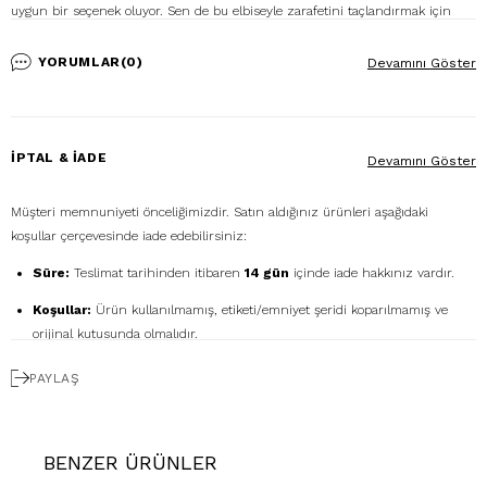
uygun bir seçenek oluyor. Sen de bu elbiseyle zarafetini taçlandırmak için
parlak gümüş bir stiletto ve gümüş bir el çantası ile kombinini yapabilir,
böylece şıklığını garanti altına alabilirsin. Dilersen, gümüş ince bir bileklik ve
YORUMLAR
(0)
Devamını Göster
zarif gümüş küpeler ile kusursuz bir uyum elde ederek aksesuarlarla elbiseye
hareket kazandırabilirsin.
%100 Saten
İPTAL & İADE
Devamını Göster
Ürün Stok Kodu: P-0000009762
Modelin Ölçüleri: Boy: 1.73, Kg: 55, Göğüs: 89, Bel: 64, Basen: 93
Müşteri memnuniyeti önceliğimizdir. Satın aldığınız ürünleri aşağıdaki
Numune Bedeni: 38
koşullar çerçevesinde iade edebilirsiniz:
Süre:
Teslimat tarihinden itibaren
14 gün
içinde iade hakkınız vardır.
Koşullar:
Ürün kullanılmamış, etiketi/emniyet şeridi koparılmamış ve
orijinal kutusunda olmalıdır.
Ücretsiz Gönderim:
İadenizi
DHL eCommerce
ile
PAYLAŞ
1362856
kodunu kullanarak ücretsiz gönderebilirsiniz. (Diğer kargo
firmalarıyla yapılan gönderimlerde ücret size aittir.)
Geri Ödeme:
İadeniz onaylandıktan sonra kredi kartı ödemeleri 7 iş
BENZER ÜRÜNLER
günü içinde, havale/kapıda ödeme iadeleri ise ortalama 5 iş günü