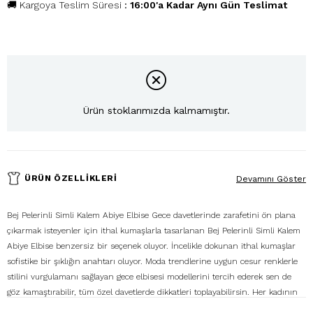
🚚 Kargoya Teslim Süresi
:
16:00'a Kadar Aynı Gün Teslimat
Ürün stoklarımızda kalmamıştır.
ÜRÜN ÖZELLIKLERI
Devamını Göster
Bej Pelerinli Simli Kalem Abiye Elbise Gece davetlerinde zarafetini ön plana
çıkarmak isteyenler için ithal kumaşlarla tasarlanan Bej Pelerinli Simli Kalem
Abiye Elbise benzersiz bir seçenek oluyor. İncelikle dokunan ithal kumaşlar
sofistike bir şıklığın anahtarı oluyor. Moda trendlerine uygun cesur renklerle
stilini vurgulamanı sağlayan gece elbisesi modellerini tercih ederek sen de
göz kamaştırabilir, tüm özel davetlerde dikkatleri toplayabilirsin. Her kadının
gardırobunda olması gereken gece elbisesi gösterişli tasarımları ve kaliteli