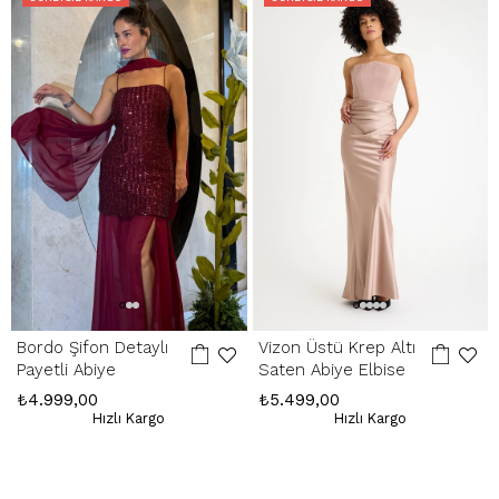
Hatalı Ürün:
Ürünün kusurlu olması durumunda, stoklarımızda varsa
yenisiyle değişim yapılır, yoksa kesintisiz ücret iadesi gerçekleştirilir.
İade Adresimiz:
Kemerkaya Mah. Halkevi Cad. No 11 SpringStore - Ortahisar
/ Trabzon
Whatsapp Çağrı Merkezi:
085053217175
Bordo Şifon Detaylı
Vizon Üstü Krep Altı
Payetli Abiye
Saten Abiye Elbise
₺4.999,00
₺5.499,00
Hızlı Kargo
Hızlı Kargo