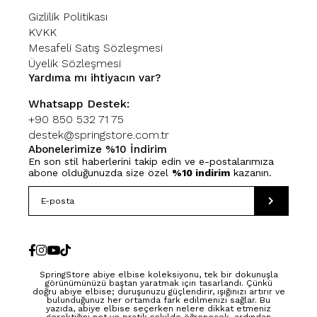
Gizlilik Politikası
KVKK
Mesafeli Satış Sözleşmesi
Üyelik Sözleşmesi
Yardıma mı ihtiyacın var?
Whatsapp Destek:
+90 850 532 71 75
destek@springstore.com.tr
Abonelerimize %10 İndirim
En son stil haberlerini takip edin ve e-postalarımıza
abone olduğunuzda size özel
%10 indirim
kazanın.
SpringStore abiye elbise koleksiyonu, tek bir dokunuşla
görünümünüzü baştan yaratmak için tasarlandı. Çünkü
doğru abiye elbise; duruşunuzu güçlendirir, ışığınızı artırır ve
bulunduğunuz her ortamda fark edilmenizi sağlar. Bu
yazıda, abiye elbise seçerken nelere dikkat etmeniz
gerektiğini net ve pratik şekilde öğrenecek, ardından