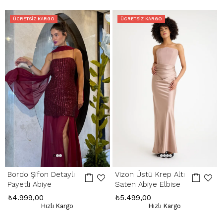
içinde yapılır. Kargo ve kapıda ödeme hizmet bedelleri iade
edilmemektedir.
ÜCRETSIZ KARGO
ÜCRETSIZ KARGO
Hatalı Ürün:
Ürünün kusurlu olması durumunda, stoklarımızda varsa
yenisiyle değişim yapılır, yoksa kesintisiz ücret iadesi gerçekleştirilir.
İade Adresimiz:
Kemerkaya Mah. Halkevi Cad. No 11 SpringStore - Ortahisar
/ Trabzon
Whatsapp Çağrı Merkezi:
085053217175
Bordo Şifon Detaylı
Vizon Üstü Krep Altı
Payetli Abiye
Saten Abiye Elbise
₺4.999,00
₺5.499,00
Hızlı Kargo
Hızlı Kargo