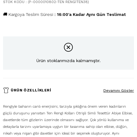
STOK KODU
(P-0000010802-TEN RENGİTEN38)
🚚 Kargoya Teslim Süresi
:
16:00'a Kadar Aynı Gün Teslimat
Ürün stoklarımızda kalmamıştır.
ÜRÜN ÖZELLIKLERI
Devamını Göster
Rengiyle baharın canlı enerjisini, tarzıyla şıklığına önem veren kadınların
güçlü duruşunu yansıtan Ten Rengi Kolları Otrişli Simli Tesettür Abiye Elbise,
davetlerde tüm gözlerin üzerinde olmasını sağlıyor. Çok yönlü kullanıma ve
detaylarla tarzını uyarlamaya uygun bir tasarıma sahip olan elbise, düğün,
nikah veya nişan gibi davetler için ideal bir seçenek oluşturuyor. Aynı