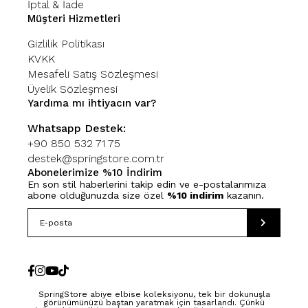
İptal & İade
Müşteri Hizmetleri
Gizlilik Politikası
KVKK
Mesafeli Satış Sözleşmesi
Üyelik Sözleşmesi
Yardıma mı ihtiyacın var?
Whatsapp Destek:
+90 850 532 71 75
destek@springstore.com.tr
Abonelerimize %10 İndirim
En son stil haberlerini takip edin ve e-postalarımıza
abone olduğunuzda size özel
%10 indirim
kazanın.
SpringStore abiye elbise koleksiyonu, tek bir dokunuşla
görünümünüzü baştan yaratmak için tasarlandı. Çünkü