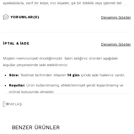
ayakkabılarla, zarif bir kolye, inci küpeler, şık bir bileklik veya işlemeli bel
kemeri gibi aksesuarlarla, elbiseni tamamlayabilirsin. Ayrıca clutch veya hafif
bir omuz çantası ile eşsiz şıklığını ön plana çıkarabilirsin. İstersen şifon, ipek
YORUMLAR
(0)
Devamını Göster
veya dantel gibi hafif kumaşlarla tasarlanan şallar veya eşarplarla, söz nişan
elbisene farklı bir dokunuş katabilir, stilinle günün yıldızı olabilirsin.
%100 Polyester
İPTAL & İADE
Devamını Göster
Ürün Stok Kodu: P-0000012292
Modelin Ölçüleri: Boy: 1.73, Kg: 55, Göğüs: 89, Bel: 64, Basen: 93
Müşteri memnuniyeti önceliğimizdir. Satın aldığınız ürünleri aşağıdaki
Numune Bedeni: 38
koşullar çerçevesinde iade edebilirsiniz:
Süre:
Teslimat tarihinden itibaren
14 gün
içinde iade hakkınız vardır.
Koşullar:
Ürün kullanılmamış, etiketi/emniyet şeridi koparılmamış ve
orijinal kutusunda olmalıdır.
Ücretsiz Gönderim:
İadenizi
DHL eCommerce
ile
PAYLAŞ
1362856
kodunu kullanarak ücretsiz gönderebilirsiniz. (Diğer kargo
firmalarıyla yapılan gönderimlerde ücret size aittir.)
Geri Ödeme:
İadeniz onaylandıktan sonra kredi kartı ödemeleri 7 iş
BENZER ÜRÜNLER
günü içinde, havale/kapıda ödeme iadeleri ise ortalama 5 iş günü