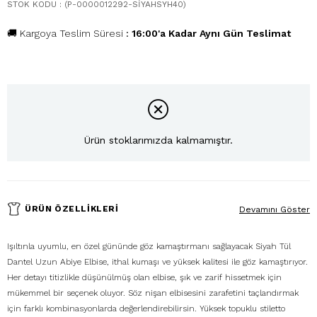
STOK KODU
(P-0000012292-SİYAHSYH40)
🚚 Kargoya Teslim Süresi
:
16:00'a Kadar Aynı Gün Teslimat
Ürün stoklarımızda kalmamıştır.
ÜRÜN ÖZELLIKLERI
Devamını Göster
Işıltınla uyumlu, en özel gününde göz kamaştırmanı sağlayacak Siyah Tül
Dantel Uzun Abiye Elbise, ithal kumaşı ve yüksek kalitesi ile göz kamaştırıyor.
Her detayı titizlikle düşünülmüş olan elbise, şık ve zarif hissetmek için
mükemmel bir seçenek oluyor. Söz nişan elbisesini zarafetini taçlandırmak
için farklı kombinasyonlarda değerlendirebilirsin. Yüksek topuklu stiletto