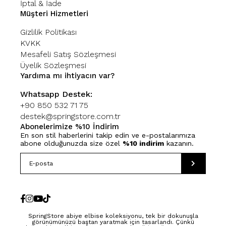
İptal & İade
Müşteri Hizmetleri
Gizlilik Politikası
KVKK
Mesafeli Satış Sözleşmesi
Üyelik Sözleşmesi
Yardıma mı ihtiyacın var?
Whatsapp Destek:
+90 850 532 71 75
destek@springstore.com.tr
Abonelerimize %10 İndirim
En son stil haberlerini takip edin ve e-postalarımıza
abone olduğunuzda size özel
%10 indirim
kazanın.
SpringStore abiye elbise koleksiyonu, tek bir dokunuşla
görünümünüzü baştan yaratmak için tasarlandı. Çünkü