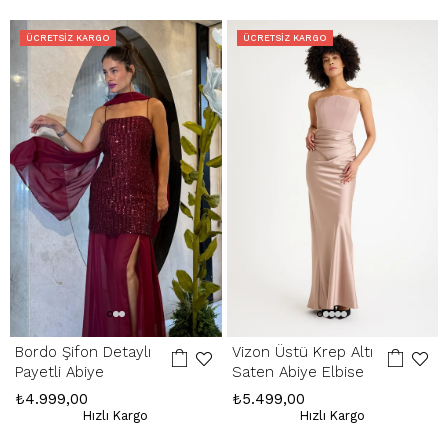
içinde yapılır. Kargo ve kapıda ödeme hizmet bedelleri iade
edilmemektedir.
ÜCRETSIZ KARGO
ÜCRETSIZ KARGO
Hatalı Ürün:
Ürünün kusurlu olması durumunda, stoklarımızda varsa
yenisiyle değişim yapılır, yoksa kesintisiz ücret iadesi gerçekleştirilir.
İade Adresimiz:
Kemerkaya Mah. Halkevi Cad. No 11 SpringStore - Ortahisar
/ Trabzon
Whatsapp Çağrı Merkezi:
085053217175
Bordo Şifon Detaylı
Vizon Üstü Krep Altı
Payetli Abiye
Saten Abiye Elbise
₺4.999,00
₺5.499,00
Hızlı Kargo
Hızlı Kargo