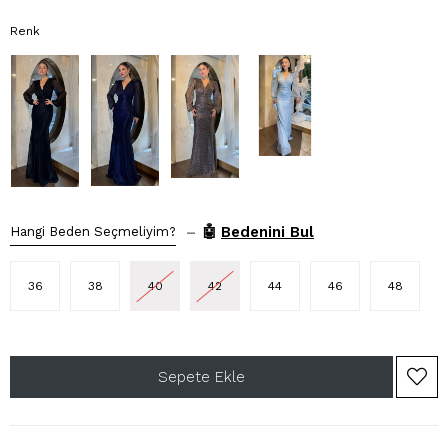
Renk
–
🤖
Bedenini Bul
Hangi Beden Seçmeliyim?
36
38
40
42
44
46
48