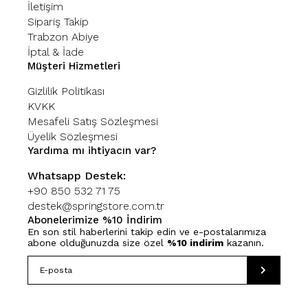
İletişim
Sipariş Takip
Trabzon Abiye
İptal & İade
Müşteri Hizmetleri
Gizlilik Politikası
KVKK
Mesafeli Satış Sözleşmesi
Üyelik Sözleşmesi
Yardıma mı ihtiyacın var?
Whatsapp Destek:
+90 850 532 71 75
destek@springstore.com.tr
Abonelerimize %10 İndirim
En son stil haberlerini takip edin ve e-postalarımıza
abone olduğunuzda size özel
%10 indirim
kazanın.