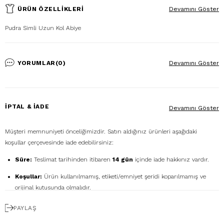
ÜRÜN ÖZELLIKLERI
Devamını Göster
Pudra Simli Uzun Kol Abiye
YORUMLAR
(0)
Devamını Göster
İPTAL & İADE
Devamını Göster
Müşteri memnuniyeti önceliğimizdir. Satın aldığınız ürünleri aşağıdaki
koşullar çerçevesinde iade edebilirsiniz:
Süre:
Teslimat tarihinden itibaren
14 gün
içinde iade hakkınız vardır.
Koşullar:
Ürün kullanılmamış, etiketi/emniyet şeridi koparılmamış ve
orijinal kutusunda olmalıdır.
Ücretsiz Gönderim:
İadenizi
DHL eCommerce
ile
PAYLAŞ
1362856
kodunu kullanarak ücretsiz gönderebilirsiniz. (Diğer kargo