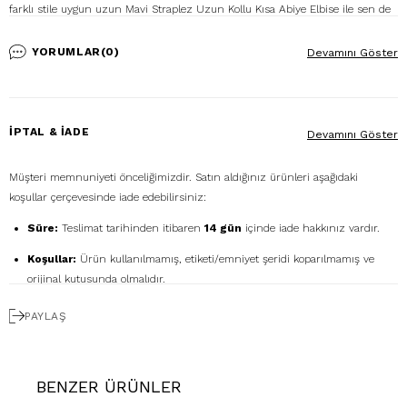
farklı stile uygun uzun Mavi Straplez Uzun Kollu Kısa Abiye Elbise ile sen de
şıklığını öne çıkarabilirsin. Zarif görünümünü tamamlayacak ince bantlı bir
topuklu ayakkabı ve uyumlu tonlarda küçük sade bir el çantası ile kullanarak
YORUMLAR
(0)
Devamını Göster
eşsiz bir uyum elde edebilirsin. İstersen, gümüş rengi ince sallantılı küpeler
ile kombinini daha göz alıcı hale getirebilir, stilinle dikkatleri toplayabilirsin.
%100 Saten
İPTAL & İADE
Devamını Göster
Ürün Stok Kodu: P-0000015512
Modelin Ölçüleri: Boy: 1.76, Kg: 57, Göğüs: 91, Bel: 64, Basen: 95
Müşteri memnuniyeti önceliğimizdir. Satın aldığınız ürünleri aşağıdaki
Numune Bedeni: 38
koşullar çerçevesinde iade edebilirsiniz:
Süre:
Teslimat tarihinden itibaren
14 gün
içinde iade hakkınız vardır.
Koşullar:
Ürün kullanılmamış, etiketi/emniyet şeridi koparılmamış ve
orijinal kutusunda olmalıdır.
Ücretsiz Gönderim:
İadenizi
DHL eCommerce
ile
PAYLAŞ
1362856
kodunu kullanarak ücretsiz gönderebilirsiniz. (Diğer kargo
firmalarıyla yapılan gönderimlerde ücret size aittir.)
Geri Ödeme:
İadeniz onaylandıktan sonra kredi kartı ödemeleri 7 iş
BENZER ÜRÜNLER
günü içinde, havale/kapıda ödeme iadeleri ise ortalama 5 iş günü