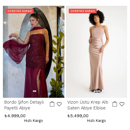
içinde yapılır. Kargo ve kapıda ödeme hizmet bedelleri iade
edilmemektedir.
ÜCRETSIZ KARGO
ÜCRETSIZ KARGO
Hatalı Ürün:
Ürünün kusurlu olması durumunda, stoklarımızda varsa
yenisiyle değişim yapılır, yoksa kesintisiz ücret iadesi gerçekleştirilir.
İade Adresimiz:
Kemerkaya Mah. Halkevi Cad. No 11 SpringStore - Ortahisar
/ Trabzon
Whatsapp Çağrı Merkezi:
085053217175
Bordo Şifon Detaylı
Vizon Üstü Krep Altı
Payetli Abiye
Saten Abiye Elbise
₺4.999,00
₺5.499,00
Hızlı Kargo
Hızlı Kargo