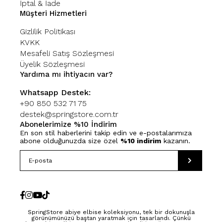
İptal & İade
Müşteri Hizmetleri
Gizlilik Politikası
KVKK
Mesafeli Satış Sözleşmesi
Üyelik Sözleşmesi
Yardıma mı ihtiyacın var?
Whatsapp Destek:
+90 850 532 71 75
destek@springstore.com.tr
Abonelerimize %10 İndirim
En son stil haberlerini takip edin ve e-postalarımıza
abone olduğunuzda size özel
%10 indirim
kazanın.
SpringStore abiye elbise koleksiyonu, tek bir dokunuşla
görünümünüzü baştan yaratmak için tasarlandı. Çünkü