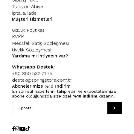
Trabzon Abiye
İptal & İade
Müşteri Hizmetleri
Gizlilik Politikası
KVKK
Mesafeli Satış Sözleşmesi
Üyelik Sözleşmesi
Yardıma mı ihtiyacın var?
Whatsapp Destek:
+90 850 532 71 75
destek@springstore.com.tr
Abonelerimize %10 İndirim
En son stil haberlerini takip edin ve e-postalarımıza
abone olduğunuzda size özel
%10 indirim
kazanın.