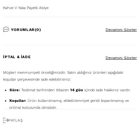
Kahve V Yaka Payetli Abiye
YORUMLAR
(0)
Devamını Göster
İPTAL & İADE
Devamını Göster
Müşteri memnuniyeti önceliğimizdir. Satın aldığınız ürünleri aşağıdaki
koşullar çerçevesinde iade edebilirsiniz:
Süre:
Teslimat tarihinden itibaren
14 gün
içinde iade hakkınız vardır.
Koşullar:
Ürün kullanılmamış, etiketi/emniyet şeridi koparılmamış ve
orijinal kutusunda olmalıdır.
Ücretsiz Gönderim:
İadenizi
DHL eCommerce
ile
PAYLAŞ
1362856
kodunu kullanarak ücretsiz gönderebilirsiniz. (Diğer kargo
firmalarıyla yapılan gönderimlerde ücret size aittir.)