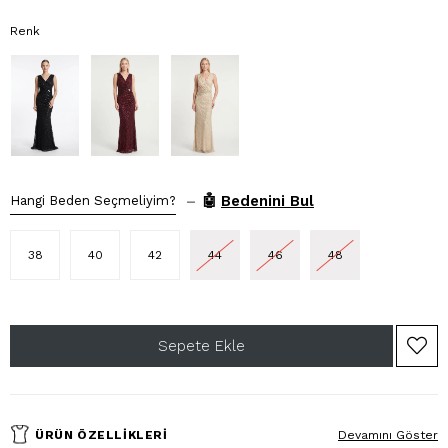
Renk
–
🤖
Bedenini Bul
Hangi Beden Seçmeliyim?
38
40
42
44
46
48
ÜRÜN ÖZELLIKLERI
Devamını Göster