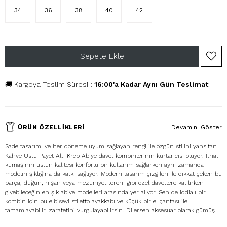
34
36
38
40
42
🚚 Kargoya Teslim Süresi
:
16:00'a Kadar Aynı Gün Teslimat
ÜRÜN ÖZELLIKLERI
Devamını Göster
Sade tasarımı ve her döneme uyum sağlayan rengi ile özgün stilini yansıtan
Kahve Üstü Payet Altı Krep Abiye davet kombinlerinin kurtarıcısı oluyor. İthal
kumaşının üstün kalitesi konforlu bir kullanım sağlarken aynı zamanda
modelin şıklığına da katkı sağlıyor. Modern tasarım çizgileri ile dikkat çeken bu
parça; düğün, nişan veya mezuniyet töreni gibi özel davetlere katılırken
giyebileceğin en şık abiye modelleri arasında yer alıyor. Sen de iddialı bir
kombin için bu elbiseyi stiletto ayakkabı ve küçük bir el çantası ile
tamamlayabilir, zarafetini vurgulayabilirsin. Dilersen aksesuar olarak gümüş
renkli küpeler ya da ince gümüş bir bileklikle kombinini kusursuz bir şekilde