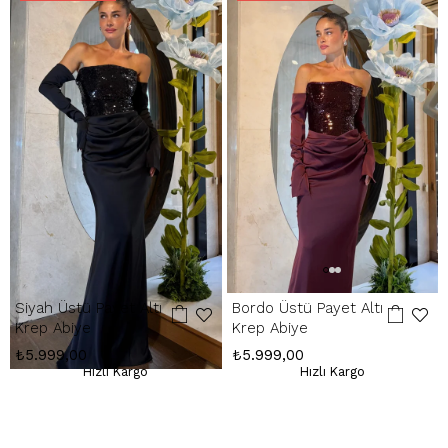
Hatalı Ürün:
Ürünün kusurlu olması durumunda, stoklarımızda varsa
yenisiyle değişim yapılır, yoksa kesintisiz ücret iadesi gerçekleştirilir.
İade Adresimiz:
Kemerkaya Mah. Halkevi Cad. No 11 SpringStore - Ortahisar
/ Trabzon
Whatsapp Çağrı Merkezi:
085053217175
Siyah Üstü Payet Altı
Bordo Üstü Payet Altı
Krep Abiye
Krep Abiye
₺5.999,00
₺5.999,00
Hızlı Kargo
Hızlı Kargo