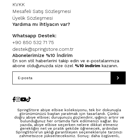
KVKK
Mesafeli Satış Sözleşmesi
Üyelik Sözleşmesi
Yardıma mı ihtiyacın var?
Whatsapp Destek:
+90 850 532 71 75
destek@springstore.com.tr
Abonelerimize %10 İndirim
En son stil haberlerini takip edin ve e-postalarımıza
abone olduğunuzda size özel
%10 indirim
kazanın.
SpringStore abiye elbise koleksiyonu, tek bir dokunuşla
görünümünüzü baştan yaratmak için tasarlandı. Çünkü
doğru abiye elbise; duruşunuzu güçlendirir, ışığınızı artırır ve
bulunduğunuz her ortamda fark edilmenizi sağlar. Bu
yazıda, abiye elbise seçerken nelere dikkat etmeniz
gerektiğini net ve pratik şekilde öğrenecek, ardından
SpringStore’un şıklığı garantileyen seçenekleriyle tarzınızı
zahmetsizce yükselteceksiniz. Sonuç: daha özgüvenli,