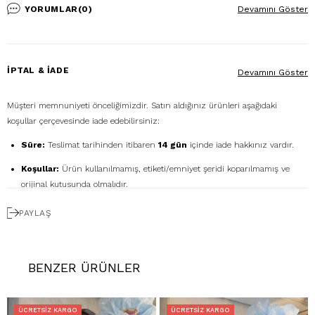
eşleştirebilirsin.
YORUMLAR
(0)
Devamını Göster
İPTAL & İADE
Devamını Göster
Müşteri memnuniyeti önceliğimizdir. Satın aldığınız ürünleri aşağıdaki
koşullar çerçevesinde iade edebilirsiniz:
Süre:
Teslimat tarihinden itibaren
14 gün
içinde iade hakkınız vardır.
Koşullar:
Ürün kullanılmamış, etiketi/emniyet şeridi koparılmamış ve
orijinal kutusunda olmalıdır.
Ücretsiz Gönderim:
İadenizi
DHL eCommerce
ile
PAYLAŞ
1362856
kodunu kullanarak ücretsiz gönderebilirsiniz. (Diğer kargo
firmalarıyla yapılan gönderimlerde ücret size aittir.)
Geri Ödeme:
İadeniz onaylandıktan sonra kredi kartı ödemeleri 7 iş
BENZER ÜRÜNLER
günü içinde, havale/kapıda ödeme iadeleri ise ortalama 5 iş günü
içinde yapılır. Kargo ve kapıda ödeme hizmet bedelleri iade
edilmemektedir.
ÜCRETSIZ KARGO
ÜCRETSIZ KARGO