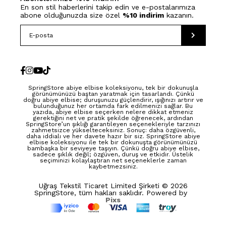
En son stil haberlerini takip edin ve e-postalarımıza
abone olduğunuzda size özel
%10 indirim
kazanın.
SpringStore abiye elbise koleksiyonu, tek bir dokunuşla
görünümünüzü baştan yaratmak için tasarlandı. Çünkü
doğru abiye elbise; duruşunuzu güçlendirir, ışığınızı artırır ve
bulunduğunuz her ortamda fark edilmenizi sağlar. Bu
yazıda, abiye elbise seçerken nelere dikkat etmeniz
gerektiğini net ve pratik şekilde öğrenecek, ardından
SpringStore’un şıklığı garantileyen seçenekleriyle tarzınızı
zahmetsizce yükselteceksiniz. Sonuç: daha özgüvenli,
daha iddialı ve her davete hazır bir siz. SpringStore abiye
elbise koleksiyonu ile tek bir dokunuşta görünümünüzü
bambaşka bir seviyeye taşıyın. Çünkü doğru abiye elbise,
sadece şıklık değil; özgüven, duruş ve etkidir. Üstelik
seçiminizi kolaylaştıran net seçeneklerle zaman
kaybetmezsiniz.
Uğraş Tekstil Ticaret Limited Şirketi © 2026
SpringStore, tüm hakları saklıdır. Powered by
Pixs