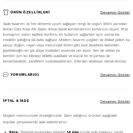
ÜRÜN ÖZELLIKLERI
Devamını Göster
Sade tasarımı ve her döneme uyum sağlayan rengi ile özgün stilini yansıtan
Bordo Üstü Krep Altı Saten Abiye davet kombinlerinin kurtarıcısı oluyor. İthal
kumaşının üstün kalitesi konforlu bir kullanım sağlarken aynı zamanda
modelin şıklığına da katkı sağlıyor. Modern tasarım çizgileri ile dikkat çeken bu
parça; düğün, nişan veya mezuniyet töreni gibi özel davetlere katılırken
giyebileceğin en şık abiye modelleri arasında yer alıyor. Sen de iddialı bir
kombin için bu elbiseyi stiletto ayakkabı ve küçük bir el çantası ile
tamamlayabilir, zarafetini vurgulayabilirsin. Dilersen aksesuar olarak gümüş
renkli küpeler ya da ince gümüş bir bileklikle kombinini kusursuz bir şekilde
eşleştirebilirsin.
YORUMLAR
(0)
Devamını Göster
İPTAL & İADE
Devamını Göster
Müşteri memnuniyeti önceliğimizdir. Satın aldığınız ürünleri aşağıdaki
koşullar çerçevesinde iade edebilirsiniz:
Süre:
Teslimat tarihinden itibaren
14 gün
içinde iade hakkınız vardır.