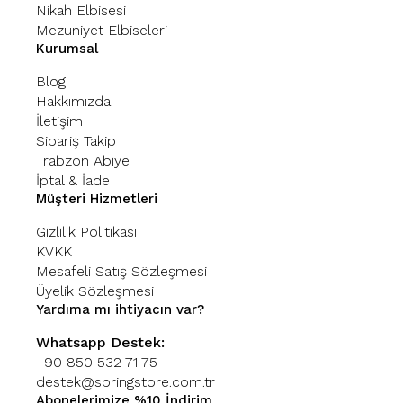
Nikah Elbisesi
Mezuniyet Elbiseleri
Kurumsal
Blog
Hakkımızda
İletişim
Sipariş Takip
Trabzon Abiye
İptal & İade
Müşteri Hizmetleri
Gizlilik Politikası
KVKK
Mesafeli Satış Sözleşmesi
Üyelik Sözleşmesi
Yardıma mı ihtiyacın var?
Whatsapp Destek:
+90 850 532 71 75
destek@springstore.com.tr
Abonelerimize %10 İndirim